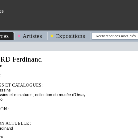
es
res
Artistes
Expositions
RD Ferdinand
se
z
S ET CATALOGUES :
essins
sins et miniatures, collection du musée d'Orsay
to
ON :
ON ACTUELLE :
rdinand
S :