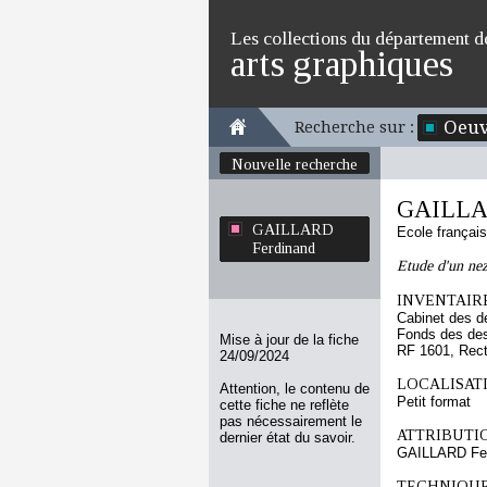
Les collections du département d
arts graphiques
Oeuv
Recherche sur :
Nouvelle recherche
GAILLA
GAILLARD
Ecole françai
Ferdinand
Etude d'un ne
INVENTAIRE
Cabinet des d
Fonds des des
Mise à jour de la fiche
RF 1601, Rec
24/09/2024
LOCALISATI
Attention, le contenu de
Petit format
cette fiche ne reflète
pas nécessairement le
ATTRIBUTI
dernier état du savoir.
GAILLARD Fe
TECHNIQUE