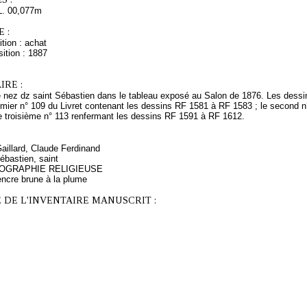
L. 00,077m
 :
tion : achat
ition : 1887
RE :
 nez dz saint Sébastien dans le tableau exposé au Salon de 1876. Les dessins 
remier n° 109 du Livret contenant les dessins RF 1581 à RF 1583 ; le second 
le troisième n° 113 renfermant les dessins RF 1591 à RF 1612.
Gaillard, Claude Ferdinand
ébastien, saint
ONOGRAPHIE RELIGIEUSE
encre brune à la plume
 DE L'INVENTAIRE MANUSCRIT :