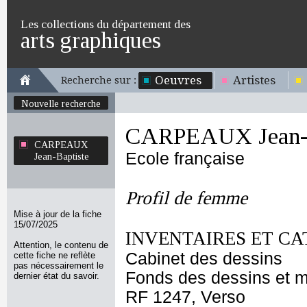
Les collections du département des
arts graphiques
Oeuvres
Artistes
Recherche sur :
Nouvelle recherche
CARPEAUX Jean-B
CARPEAUX
Ecole française
Jean-Baptiste
Profil de femme
Mise à jour de la fiche
15/07/2025
INVENTAIRES ET CA
Attention, le contenu de
Cabinet des dessins
cette fiche ne reflète
pas nécessairement le
Fonds des dessins et m
dernier état du savoir.
RF 1247, Verso