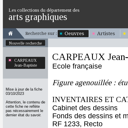
Les collections du département des
arts graphiques
Oeuvres
Artistes
Recherche sur :
Nouvelle recherche
CARPEAUX Jean-B
CARPEAUX
Ecole française
Jean-Baptiste
Figure agenouillée : ét
Mise à jour de la fiche
03/10/2023
INVENTAIRES ET CA
Attention, le contenu de
Cabinet des dessins
cette fiche ne reflète
pas nécessairement le
Fonds des dessins et m
dernier état du savoir.
RF 1233, Recto