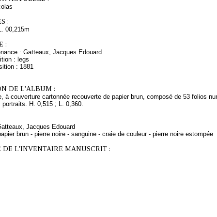
olas
S :
L. 00,215m
 :
enance : Gatteaux, Jacques Edouard
tion : legs
ition : 1881
N DE L'ALBUM :
e, à couverture cartonnée recouverte de papier brun, composé de 53 folios nu
 portraits. H. 0,515 ; L. 0,360.
 Gatteaux, Jacques Edouard
apier brun - pierre noire - sanguine - craie de couleur - pierre noire estompée
 DE L'INVENTAIRE MANUSCRIT :