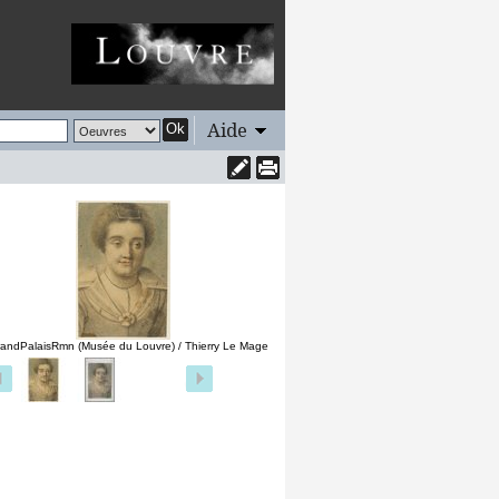
Aide
Ok
andPalaisRmn (Musée du Louvre) / Thierry Le Mage