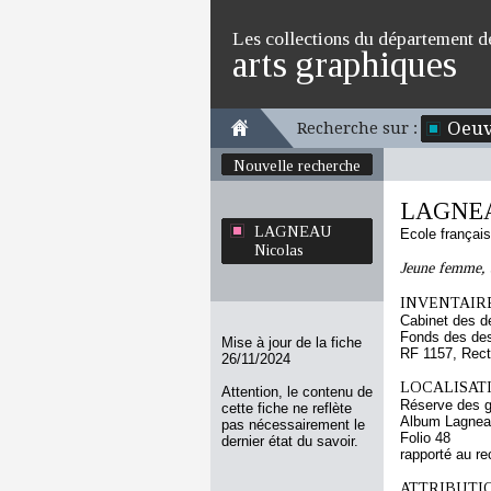
Les collections du département d
arts graphiques
Oeuv
Recherche sur :
Nouvelle recherche
LAGNEA
LAGNEAU
Ecole françai
Nicolas
Jeune femme, 
INVENTAIRE
Cabinet des d
Fonds des des
Mise à jour de la fiche
RF 1157, Rec
26/11/2024
LOCALISATI
Attention, le contenu de
Réserve des 
cette fiche ne reflète
Album Lagnea
pas nécessairement le
Folio 48
dernier état du savoir.
rapporté au re
ATTRIBUTI