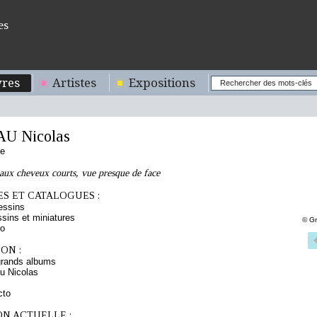
es
res
Artistes
Expositions
U Nicolas
se
aux cheveux courts, vue presque de face
S ET CATALOGUES :
essins
sins et miniatures
© Gr
to
ON :
grands albums
u Nicolas
cto
ON ACTUELLE :