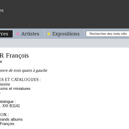
es
res
Artistes
Expositions
 François
se
terre de trois quarts à gauche
S ET CATALOGUES :
essins
sins et miniatures
o
talogue :
t. XIII B1141
ON :
grands albums
 François