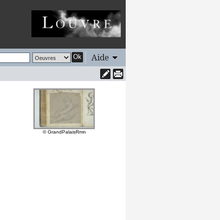
Aide
Ok
© GrandPalaisRmn