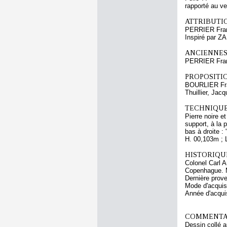
rapporté au v
ATTRIBUTI
PERRIER Fra
Inspiré par 
ANCIENNES
PERRIER Fra
PROPOSITIO
BOURLIER Fr
Thuillier, Jac
TECHNIQUE
Pierre noire et
support, à la 
bas à droite : 
H. 00,103m ; 
HISTORIQUE
Colonel Carl A
Copenhague. 
Dernière prov
Mode d'acquisi
Année d'acquis
COMMENTAI
Dessin collé a