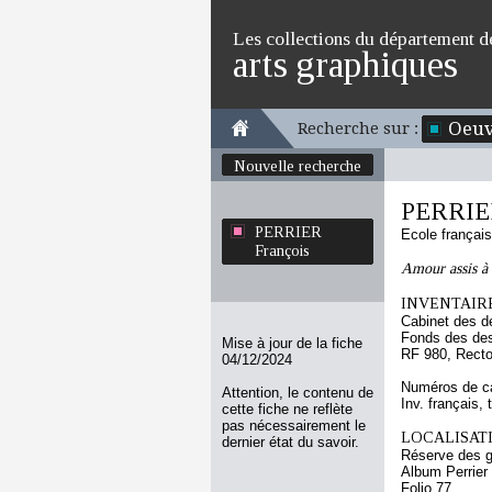
Les collections du département d
arts graphiques
Oeuv
Recherche sur :
Nouvelle recherche
PERRIER
PERRIER
Ecole françai
François
Amour assis à 
INVENTAIRE
Cabinet des d
Fonds des des
Mise à jour de la fiche
RF 980, Rect
04/12/2024
Numéros de ca
Attention, le contenu de
Inv. français, 
cette fiche ne reflète
pas nécessairement le
LOCALISATI
dernier état du savoir.
Réserve des 
Album Perrier
Folio 77