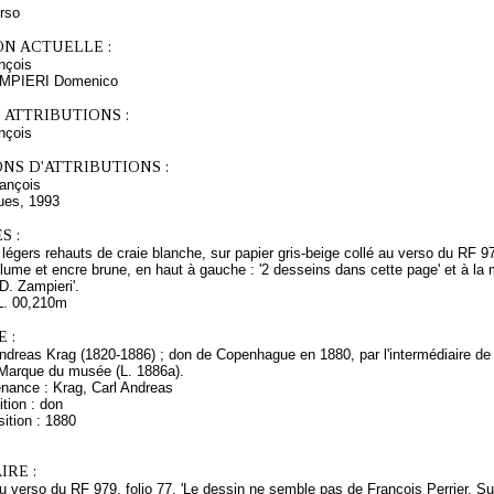
erso
ON ACTUELLE :
nçois
ZAMPIERI Domenico
 ATTRIBUTIONS :
nçois
NS D'ATTRIBUTIONS :
ançois
ques, 1993
S :
 légers rehauts de craie blanche, sur papier gris-beige collé au verso du RF 979
plume et encre brune, en haut à gauche : '2 desseins dans cette page' et à la
'D. Zampieri'.
L. 00,210m
 :
ndreas Krag (1820-1886) ; don de Copenhague en 1880, par l'intermédiaire de C
Marque du musée (L. 1886a).
enance : Krag, Carl Andreas
tion : don
ition : 1880
RE :
u verso du RF 979, folio 77. 'Le dessin ne semble pas de François Perrier. Sur l