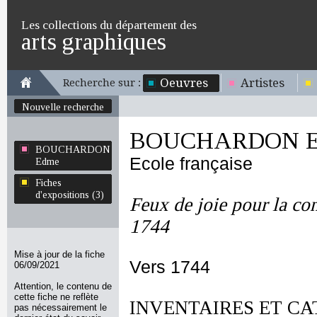
Les collections du département des
arts graphiques
Oeuvres
Artistes
Recherche sur :
Nouvelle recherche
BOUCHARDON E
BOUCHARDON
Ecole française
Edme
Fiches
d'expositions (3)
Feux de joie pour la co
1744
Mise à jour de la fiche
Vers 1744
06/09/2021
Attention, le contenu de
cette fiche ne reflète
INVENTAIRES ET CA
pas nécessairement le