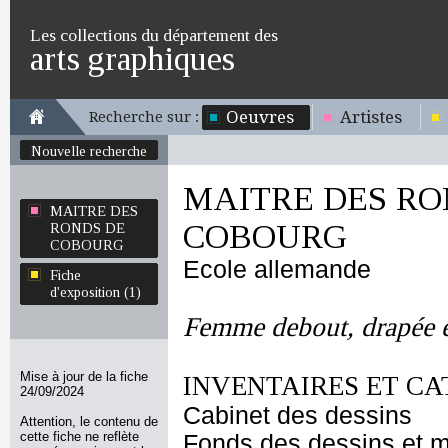
Les collections du département des
arts graphiques
Oeuvres
Artistes
Recherche sur :
Nouvelle recherche
MAITRE DES RO
MAITRE DES
COBOURG
RONDS DE
COBOURG
Ecole allemande
Fiche
d'exposition (1)
Femme debout, drapée e
Mise à jour de la fiche
INVENTAIRES ET CA
24/09/2024
Cabinet des dessins
Attention, le contenu de
cette fiche ne reflète
Fonds des dessins et m