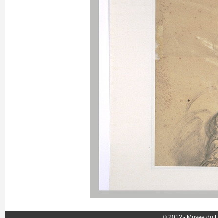
© 2012 - Musée du L