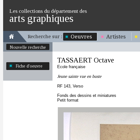
Les collections du département des
arts graphiques
Oeuvres
Artistes
Recherche sur :
Nouvelle recherche
TASSAERT Octave
Fiche d'oeuvre
Ecole française
Jeune sainte vue en buste
RF 143, Verso
Fonds des dessins et miniatures
Petit format