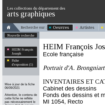
Les collections du département des
arts graphiques
Oeuvres
Artistes
Recherche sur :
Nouvelle recherche
HEIM François Jo
HEIM François
Ecole française
Joseph
Fiche
d'exposition (1)
Portrait d'A. Brongniar
INVENTAIRES ET CA
Mise à jour de la fiche
Cabinet des dessins
06/09/2021
Fonds des dessins et m
Attention, le contenu de
cette fiche ne reflète
MI 1054, Recto
pas nécessairement le