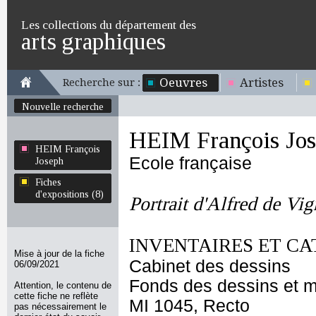
Les collections du département des
arts graphiques
Oeuvres
Artistes
Recherche sur :
Nouvelle recherche
HEIM François Jo
HEIM François
Ecole française
Joseph
Fiches
d'expositions (8)
Portrait d'Alfred de Vi
INVENTAIRES ET CA
Mise à jour de la fiche
Cabinet des dessins
06/09/2021
Fonds des dessins et m
Attention, le contenu de
cette fiche ne reflète
MI 1045, Recto
pas nécessairement le