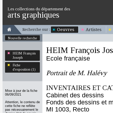
Les collections du département des
arts graphiques
Oeuvres
Artistes
Recherche sur :
Nouvelle recherche
HEIM François Jo
HEIM François
Ecole française
Joseph
Fiche
d'exposition (1)
Portrait de M. Halévy
INVENTAIRES ET CA
Mise à jour de la fiche
Cabinet des dessins
06/09/2021
Fonds des dessins et m
Attention, le contenu de
cette fiche ne reflète
MI 1003, Recto
pas nécessairement le