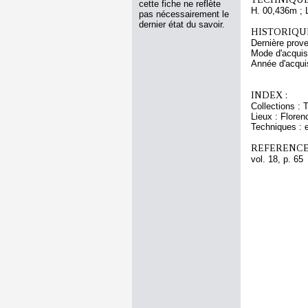
cette fiche ne reflète
H. 00,436m ; 
pas nécessairement le
dernier état du savoir.
HISTORIQUE
Dernière prov
Mode d'acquisi
Année d'acquis
INDEX :
Collections : 
Lieux : Floren
Techniques : e
REFERENCE
vol. 18, p. 65