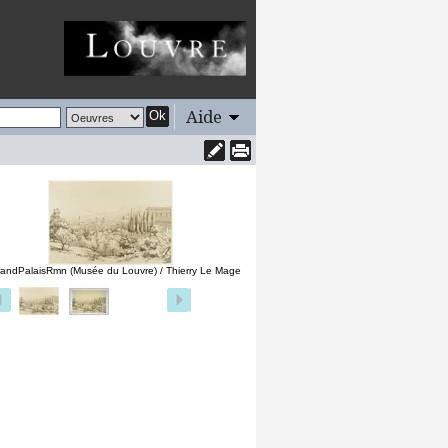
Aide
Ok
andPalaisRmn (Musée du Louvre) / Thierry Le Mage