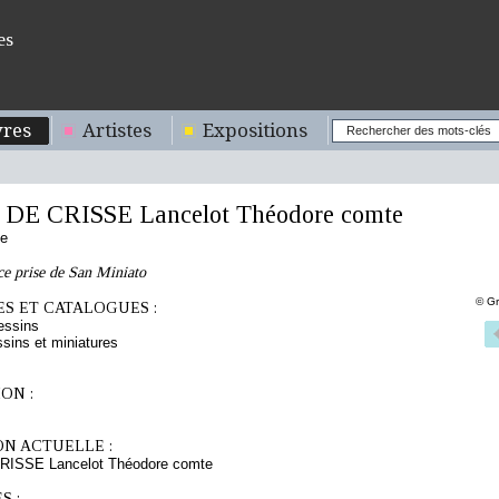
es
res
Artistes
Expositions
DE CRISSE Lancelot Théodore comte
se
ce prise de San Miniato
© Gr
S ET CATALOGUES :
essins
sins et miniatures
ON :
ON ACTUELLE :
ISSE Lancelot Théodore comte
S :