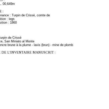
L. 00,649m
 :
enance : Turpin de Crissé, comte de
tion : legs
ition : 1860
Turpin de Crissé
ce, San Miniato al Monte
ncre brune à la plume - lavis (brun) - mine de plomb
 DE L'INVENTAIRE MANUSCRIT :