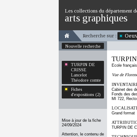
Les collections du département d
arts graphiques
Oeuv
Recherche sur :
Nouvelle recherche
TURPIN 
TURPIN DE
Ecole françai
CRISSE
Vue de Floren
Lancelot
Théodore comte
INVENTAIRE
Fiches
Cabinet des d
Fonds des des
d'expositions (2)
MI 722, Recto
LOCALISATI
Grand format
Mise à jour de la fiche
ATTRIBUTI
24/09/2024
TURPIN DE CR
Attention, le contenu de
TECHNIQUE