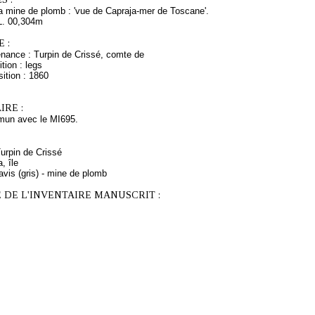
la mine de plomb : 'vue de Capraja-mer de Toscane'.
L. 00,304m
 :
enance : Turpin de Crissé, comte de
tion : legs
ition : 1860
RE :
un avec le MI695.
Turpin de Crissé
, île
avis (gris) - mine de plomb
 DE L'INVENTAIRE MANUSCRIT :