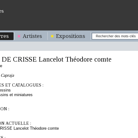
es
res
Artistes
Expositions
DE CRISSE Lancelot Théodore comte
se
e Capraja
S ET CATALOGUES :
essins
sins et miniatures
ON :
ON ACTUELLE :
ISSE Lancelot Théodore comte
S :