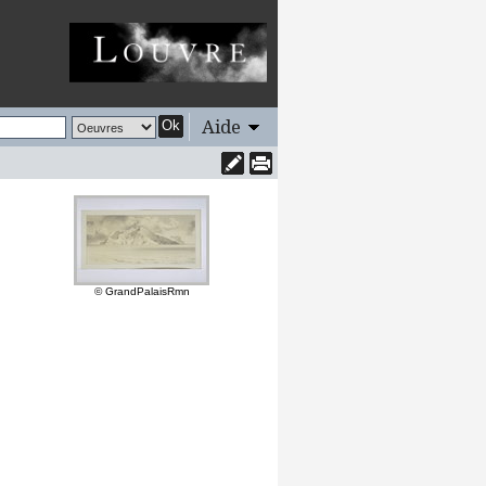
Aide
Ok
© GrandPalaisRmn