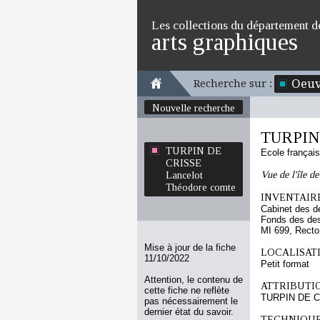
Les collections du département d
arts graphiques
Oeuv
Recherche sur :
Nouvelle recherche
TURPIN 
TURPIN DE
Ecole françai
CRISSE
Vue de l'île d
Lancelot
Théodore comte
INVENTAIRE
Cabinet des d
Fonds des des
MI 699, Recto
Mise à jour de la fiche
LOCALISATI
11/10/2022
Petit format
Attention, le contenu de
ATTRIBUTI
cette fiche ne reflète
TURPIN DE CR
pas nécessairement le
dernier état du savoir.
TECHNIQUE