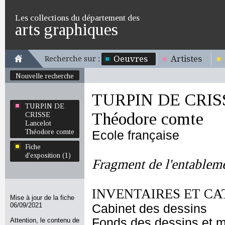
Les collections du département des
arts graphiques
Oeuvres
Artistes
Recherche sur :
Nouvelle recherche
TURPIN DE CRISS
TURPIN DE
Théodore comte
CRISSE
Lancelot
Théodore comte
Ecole française
Fiche
d'exposition (1)
Fragment de l'entablem
INVENTAIRES ET CA
Mise à jour de la fiche
06/09/2021
Cabinet des dessins
Fonds des dessins et m
Attention, le contenu de