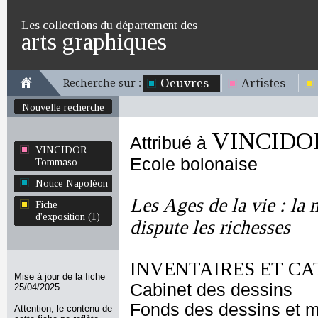
Les collections du département des
arts graphiques
Oeuvres
Artistes
Recherche sur :
Nouvelle recherche
VINCIDO
Attribué à
VINCIDOR
Ecole bolonaise
Tommaso
Notice Napoléon
Les Ages de la vie : la m
Fiche
d'exposition (1)
dispute les richesses
INVENTAIRES ET CA
Mise à jour de la fiche
Cabinet des dessins
25/04/2025
Fonds des dessins et m
Attention, le contenu de