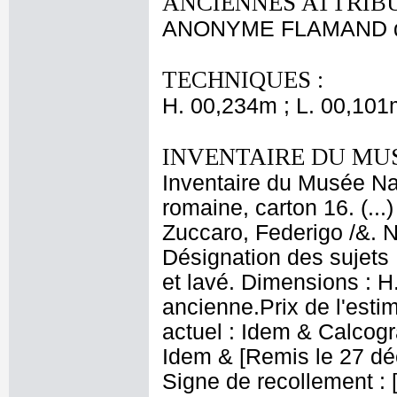
ANCIENNES ATTRIBU
ANONYME FLAMAND dé
TECHNIQUES :
H. 00,234m ; L. 00,101
INVENTAIRE DU MU
Inventaire du Musée Nap
romaine, carton 16. (..
Zuccaro, Federigo /&. N
Désignation des sujets
et lavé. Dimensions : H.
ancienne.Prix de l'esti
actuel : Idem & Calcog
Idem & [Remis le 27 déce
Signe de recollement : [V