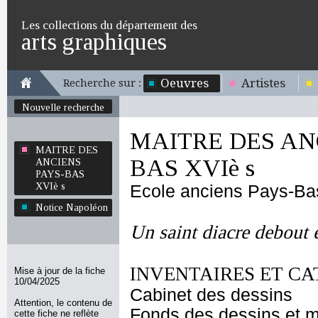
Les collections du département des
arts graphiques
Oeuvres
Artistes
Recherche sur :
Nouvelle recherche
MAITRE DES AN
MAITRE DES
BAS XVIè s
ANCIENS
PAYS-BAS
XVIè s
Ecole anciens Pays-Ba
Notice Napoléon
Un saint diacre debout e
INVENTAIRES ET CA
Mise à jour de la fiche
10/04/2025
Cabinet des dessins
Attention, le contenu de
Fonds des dessins et m
cette fiche ne reflète