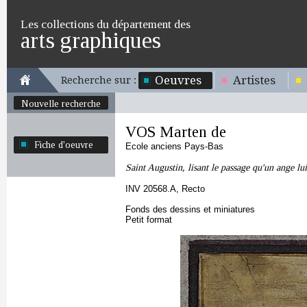
Les collections du département des
arts graphiques
Oeuvres
Artistes
Recherche sur :
Nouvelle recherche
VOS Marten de
Fiche d'oeuvre
Ecole anciens Pays-Bas
Saint Augustin, lisant le passage qu'un ange lu
INV 20568.A, Recto
Fonds des dessins et miniatures
Petit format