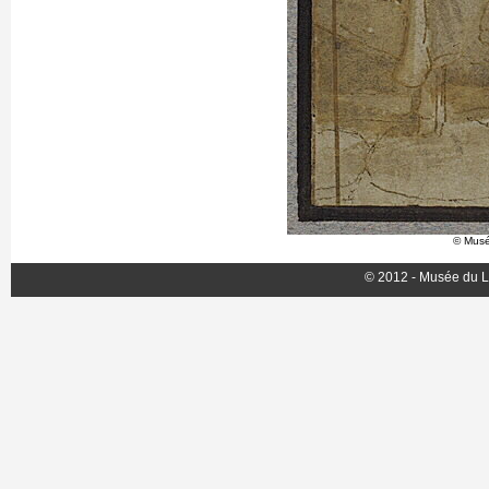
© Musé
© 2012 - Musée du L