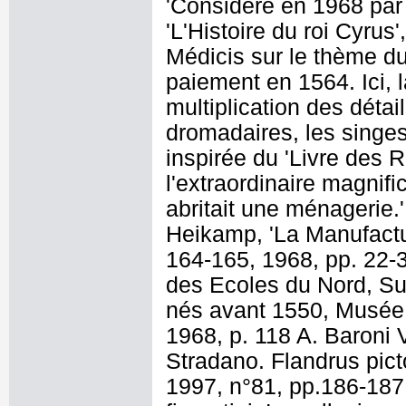
'Considéré en 1968 par
'L'Histoire du roi Cyrus'
Médicis sur le thème du 
paiement en 1564. Ici, 
multiplication des dét
dromadaires, les singes
inspirée du 'Livre des R
l'extraordinaire magnif
abritait une ménagerie.'
Heikamp, 'La Manufactur
164-165, 1968, pp. 22-3
des Ecoles du Nord, S
nés avant 1550, Musée 
1968, p. 118 A. Baroni 
Stradano. Flandrus picto
1997, n°81, pp.186-187,