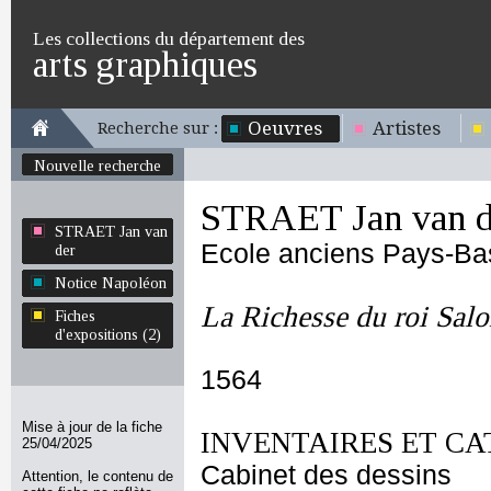
Les collections du département des
arts graphiques
Oeuvres
Artistes
Recherche sur :
Nouvelle recherche
STRAET Jan van d
STRAET Jan van
Ecole anciens Pays-Ba
der
Notice Napoléon
La Richesse du roi Sal
Fiches
d'expositions (2)
1564
Mise à jour de la fiche
INVENTAIRES ET CA
25/04/2025
Cabinet des dessins
Attention, le contenu de