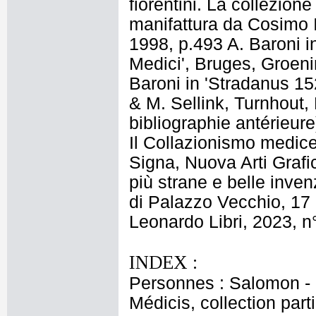
fiorentini. La collezion
manifattura da Cosimo I
1998, p.493 A. Baroni in
Medici', Bruges, Groen
Baroni in 'Stradanus 152
& M. Sellink, Turnhout,
bibliographie antérieure
Il Collazionismo medice
Signa, Nuova Arti Grafi
più strane e belle inve
di Palazzo Vecchio, 17 
Leonardo Libri, 2023, 
INDEX :
Personnes : Salomon - 
Médicis, collection part