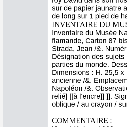
roy David dans son tros
sur de papier jaunatre 
de long sur 1 pied de h
INVENTAIRE DU MU
Inventaire du Musée Na
flamande, Carton 87 bis
Strada, Jean /&. Numéro
Désignation des sujets 
parties du monde. Dessi
Dimensions : H. 25,5 x 
ancienne /&. Emplacem
Napoléon /&. Observati
relié] [[à l'encre]] ]]. S
oblique / au crayon / su
COMMENTAIRE :