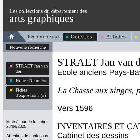
Les collections du département des
arts graphiques
Oeuvres
Artistes
Recherche sur :
Nouvelle recherche
STRAET Jan van d
STRAET Jan van
Ecole anciens Pays-Ba
der
Notice Napoléon
La Chasse aux singes, pa
Fiches
d'expositions (3)
Vers 1596
Mise à jour de la fiche
INVENTAIRES ET CA
25/04/2025
Cabinet des dessins
Attention, le contenu de