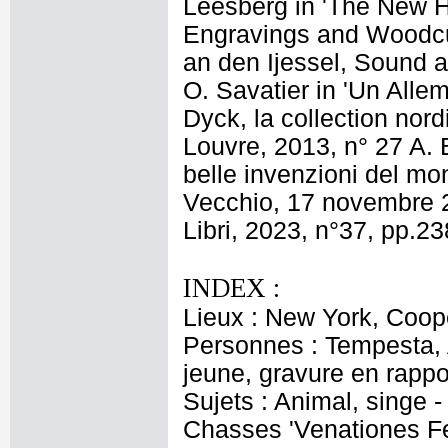
Leesberg in 'The New H
Engravings and Woodcut
an den Ijessel, Sound a
O. Savatier in 'Un Alle
Dyck, la collection nor
Louvre, 2013, n° 27 A. 
belle invenzioni del mo
Vecchio, 17 novembre 2
Libri, 2023, n°37, pp.2
INDEX :
Lieux : New York, Coop
Personnes : Tempesta, A
jeune, gravure en rappo
Sujets : Animal, singe -
Chasses 'Venationes Fe