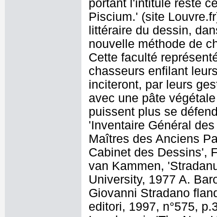
portant l'intitulé resté
Piscium.' (site Louvre.f
littéraire du dessin, d
nouvelle méthode de cha
Cette faculté représenté
chasseurs enfilant leurs
inciteront, par leurs ges
avec une pâte végétale 
puissent plus se défendr
'Inventaire Général de
Maîtres des Anciens P
Cabinet des Dessins', F
van Kammen, 'Stradanus
University, 1977 A. Bar
Giovanni Stradano flandr
editori, 1997, n°575, p.