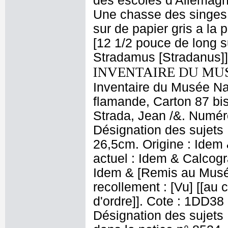
des escoles d'Allemagn
Une chasse des singes, 
sur de papier gris a l
[12 1/2 pouce de long s
Stradamus [Stradanus]]
INVENTAIRE DU MU
Inventaire du Musée Na
flamande, Carton 87 bis
Strada, Jean /&. Numéro
Désignation des sujets 
26,5cm. Origine : Idem
actuel : Idem & Calcog
Idem & [Remis au Musée p
recollement : [Vu] [[au c
d'ordre]]. Cote : 1DD38 
Désignation des sujets :