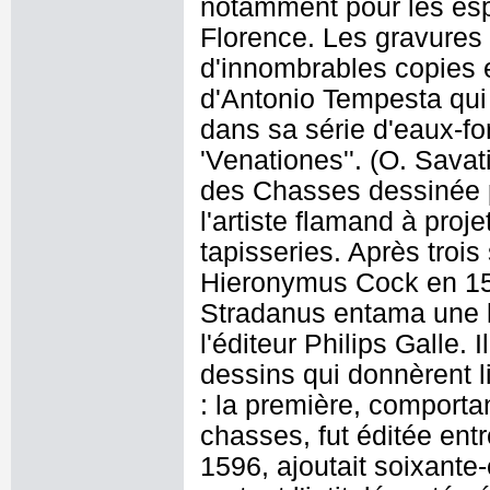
notamment pour les esp
Florence. Les gravures 
d'innombrables copies e
d'Antonio Tempesta qui 
dans sa série d'eaux-for
'Venationes''. (O. Savat
des Chasses dessinée 
l'artiste flamand à proj
tapisseries. Après trois
Hieronymus Cock en 15
Stradanus entama une l
l'éditeur Philips Galle.
dessins qui donnèrent l
: la première, comportan
chasses, fut éditée ent
1596, ajoutait soixante