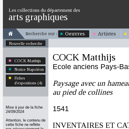
Les collections du département des
arts graphiques
Oeuvres
Artistes
Recherche sur :
Nouvelle recherche
COCK Matthijs
COCK Matthijs
Ecole anciens Pays-Ba
Notice Napoléon
Fiches
Paysage avec un hameau
d'expositions (4)
au pied de collines
1541
Mise à jour de la fiche
24/09/2024
Attention, le contenu de
INVENTAIRES ET CA
cette fiche ne reflète
pas nécessairement le