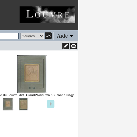
Aide
Ok
e du Louvre, dist. GrandPalaisRmn / Suzanne Nagy