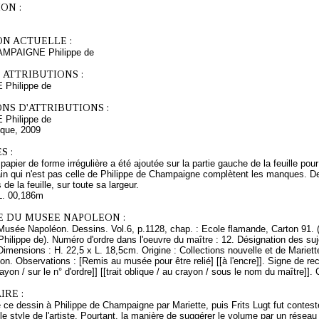
ON :
ON ACTUELLE :
HAMPAIGNE Philippe de
 ATTRIBUTIONS :
Philippe de
NS D'ATTRIBUTIONS :
Philippe de
ique, 2009
S :
apier de forme irrégulière a été ajoutée sur la partie gauche de la feuille pour
ain qui n'est pas celle de Philippe de Champaigne complètent les manques. 
de la feuille, sur toute sa largeur.
L. 00,186m
E DU MUSEE NAPOLEON :
Musée Napoléon. Dessins. Vol.6, p.1128, chap. : Ecole flamande, Carton 91. 
ilippe de). Numéro d'ordre dans l'oeuvre du maître : 12. Désignation des su
 Dimensions : H. 22,5 x L. 18,5cm. Origine : Collections nouvelle et de Marie
. Observations : [Remis au musée pour être relié] [[à l'encre]]. Signe de recol
rayon / sur le n° d'ordre]] [[trait oblique / au crayon / sous le nom du maître]]
RE :
de ce dessin à Philippe de Champaigne par Mariette, puis Frits Lugt fut contes
 le style de l'artiste. Pourtant, la manière de suggérer le volume par un résea