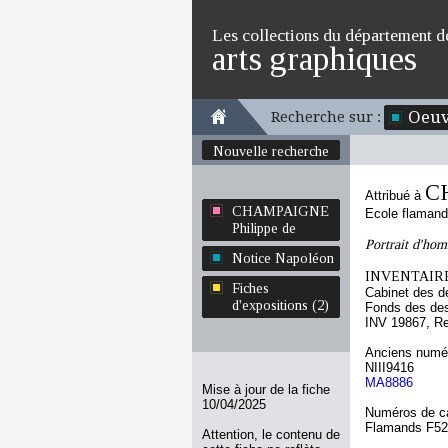
Les collections du département d
arts graphiques
Oeuv
Recherche sur :
Nouvelle recherche
C
Attribué à
CHAMPAIGNE
Ecole flaman
Philippe de
Portrait d'hom
Notice Napoléon
INVENTAIRE
Fiches
Cabinet des d
d'expositions (2)
Fonds des des
INV 19867, R
Anciens numér
NIII9416
MA8886
Mise à jour de la fiche
10/04/2025
Numéros de ca
Flamands F5
Attention, le contenu de