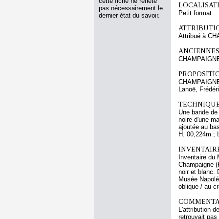
cette fiche ne reflète
LOCALISATI
pas nécessairement le
Petit format
dernier état du savoir.
ATTRIBUTI
Attribué à C
ANCIENNES
CHAMPAIGNE 
PROPOSITIO
CHAMPAIGNE 
Lanoë, Frédér
TECHNIQUE
Une bande de p
noire d'une m
ajoutée au bas 
H. 00,224m ; 
INVENTAIR
Inventaire du 
Champaigne (Ph
noir et blanc.
Musée Napoléon
oblique / au c
COMMENTAI
L'attribution 
retrouvait pas