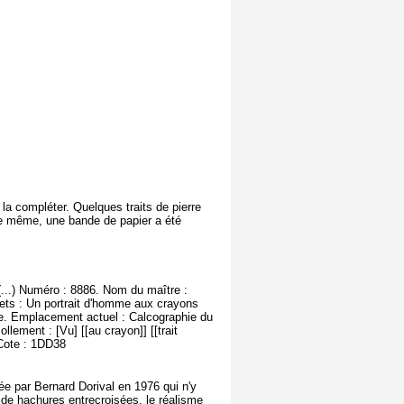
 la compléter. Quelques traits de pierre
De même, une bande de papier a été
(...) Numéro : 8886. Nom du maître :
jets : Un portrait d'homme aux crayons
tte. Emplacement actuel : Calcographie du
lement : [Vu] [[au crayon]] [[trait
. Cote : 1DD38
tée par Bernard Dorival en 1976 qui n'y
u de hachures entrecroisées, le réalisme