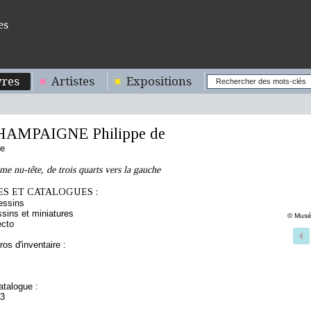
es
res
Artistes
Expositions
HAMPAIGNE Philippe de
de
me nu-tête, de trois quarts vers la gauche
S ET CATALOGUES :
essins
sins et miniatures
© Musé
ecto
os d'inventaire :
talogue :
23