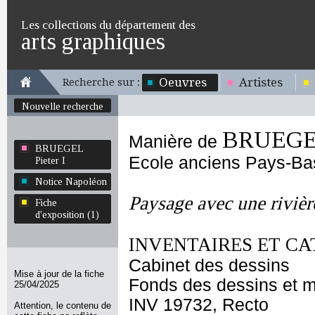
Les collections du département des
arts graphiques
Oeuvres
Artistes
Recherche sur :
Nouvelle recherche
BRUEGEL
Manière de
BRUEGEL
Ecole anciens Pays-Ba
Pieter I
Notice Napoléon
Paysage avec une rivièr
Fiche
d'exposition (1)
INVENTAIRES ET CA
Cabinet des dessins
Mise à jour de la fiche
Fonds des dessins et m
25/04/2025
INV 19732, Recto
Attention, le contenu de