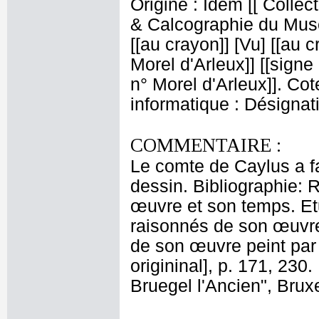
Origine : Idem [[ Colle
& Calcographie du Musé
[[au crayon]] [Vu] [[au c
Morel d'Arleux]] [[sign
n° Morel d'Arleux]]. Cot
informatique : Désignatio
COMMENTAIRE :
Le comte de Caylus a fa
dessin. Bibliographie: 
œuvre et son temps. Et
raisonnés de son œuvre
de son œuvre peint par 
origininal], p. 171, 23
Bruegel l'Ancien", Bruxe