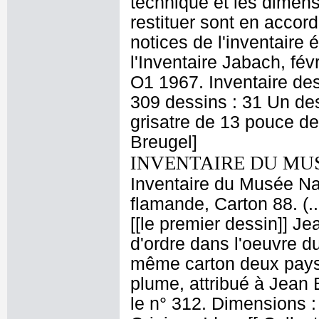
technique et les dimens
restituer sont en accor
notices de l'inventaire 
l'Inventaire Jabach, fév
O1 1967. Inventaire de
309 dessins : 31 Un de
grisatre de 13 pouce de
Breugel]
INVENTAIRE DU MU
Inventaire du Musée Na
flamande, Carton 88. (.
[[le premier dessin]] J
d'ordre dans l'oeuvre du
même carton deux paysage
plume, attribué à Jean 
le n° 312. Dimensions :