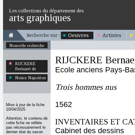
Les collections du département des
arts graphiques
Oeuvres
Artistes
Recherche sur :
Nouvelle recherche
RIJCKERE Bernaer
RIJCKERE
Ecole anciens Pays-Ba
Bernaert de
Notice Napoléon
Trois hommes nus
1562
Mise à jour de la fiche
10/04/2025
Attention, le contenu de
INVENTAIRES ET CA
cette fiche ne reflète
pas nécessairement le
Cabinet des dessins
dernier état du savoir.