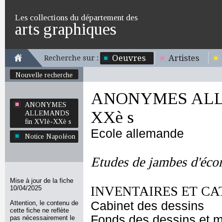
Les collections du département des
arts graphiques
Oeuvres
Artistes
Recherche sur :
Nouvelle recherche
ANONYMES ALLE
ANONYMES
XXè s
ALLEMANDS
fin XVIè-XXè s
Ecole allemande
Notice Napoléon
Etudes de jambes d'écor
Mise à jour de la fiche
INVENTAIRES ET CA
10/04/2025
Attention, le contenu de
Cabinet des dessins
cette fiche ne reflète
Fonds des dessins et m
pas nécessairement le