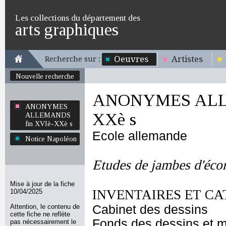
Les collections du département des
arts graphiques
Oeuvres
Artistes
Recherche sur :
Nouvelle recherche
ANONYMES ALLE
ANONYMES
XXè s
ALLEMANDS
fin XVIè-XXè s
Ecole allemande
Notice Napoléon
Etudes de jambes d'éco
Mise à jour de la fiche
INVENTAIRES ET CA
10/04/2025
Attention, le contenu de
Cabinet des dessins
cette fiche ne reflète
Fonds des dessins et m
pas nécessairement le