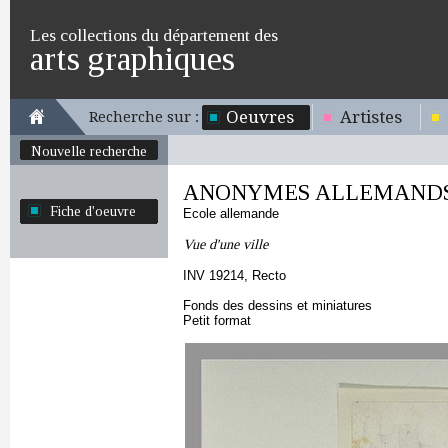
Les collections du département des
arts graphiques
Oeuvres
Artistes
Recherche sur :
Nouvelle recherche
ANONYMES ALLEMANDS f
Fiche d'oeuvre
Ecole allemande
Vue d'une ville
INV 19214, Recto
Fonds des dessins et miniatures
Petit format