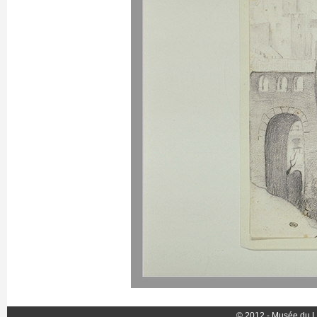
© 2012 - Musée du L