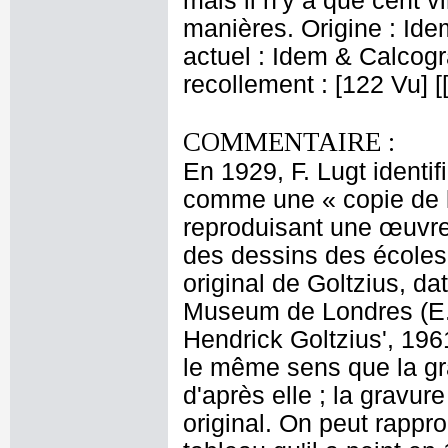
mais il n'y a que cent v
manières. Origine : Id
actuel : Idem & Calcog
recollement : [122 Vu] 
COMMENTAIRE :
En 1929, F. Lugt identi
comme une « copie de 
reproduisant une œuvre 
des dessins des écoles 
original de Goltzius, da
Museum de Londres (E.
Hendrick Goltzius', 196
le même sens que la gr
d'après elle ; la gravur
original. On peut rappr