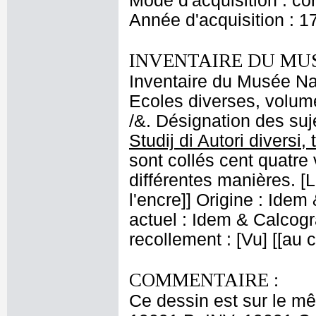
Mode d'acquisition : co
Année d'acquisition : 1
INVENTAIRE DU MU
Inventaire du Musée Nap
Ecoles diverses, volume
/&. Désignation des suje
Studij di Autori diversi,
sont collés cent quatre 
différentes manières. [L
l'encre]] Origine : Ide
actuel : Idem & Calcog
recollement : [Vu] [[au
COMMENTAIRE :
Ce dessin est sur le m