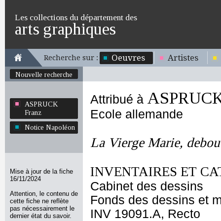
Les collections du département des
arts graphiques
Oeuvres
Artistes
Recherche sur :
Nouvelle recherche
ASPRUCK 
Attribué à
ASPRUCK
Ecole allemande
Franz
Notice Napoléon
La Vierge Marie, debou
INVENTAIRES ET CA
Mise à jour de la fiche
16/11/2024
Cabinet des dessins
Attention, le contenu de
Fonds des dessins et m
cette fiche ne reflète
pas nécessairement le
INV 19091.A, Recto
dernier état du savoir.