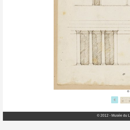
©
© 2012 - Musée du L