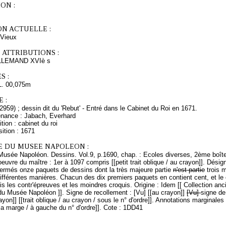
ON :
ON ACTUELLE :
 Vieux
 ATTRIBUTIONS :
LEMAND XVIè s
S :
L. 00,075m
 :
2959) ; dessin dit du 'Rebut' - Entré dans le Cabinet du Roi en 1671.
enance : Jabach, Everhard
tion : cabinet du roi
ition : 1671
E DU MUSEE NAPOLEON :
 Musée Napoléon. Dessins. Vol.9, p.1690, chap. : Ecoles diverses, 2ème boît
'oeuvre du maître : 1er à 1097 compris [[petit trait oblique / au crayon]]. Désig
fermés onze paquets de dessins dont la très majeure partie
n'est partie
trois 
différentes manières. Chacun des dix premiers paquets en contient cent, et le 
s les contr'épreuves et les moindres croquis. Origine : Idem [[ Collection a
du Musée Napoléon ]]. Signe de recollement : [Vu] [[au crayon]]
[Vu]
signe de
yon]] [[trait oblique / au crayon / sous le n° d'ordre]]. Annotations marginales s
 la marge / à gauche du n° d'ordre]]. Cote : 1DD41