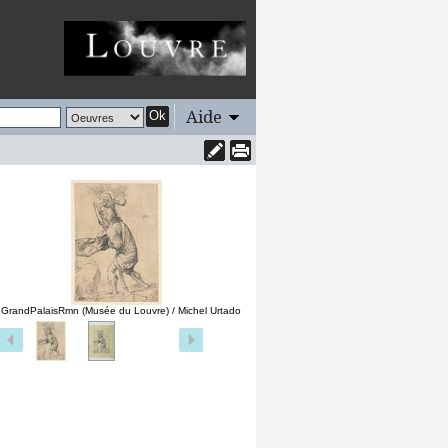
Aide
Ok
 GrandPalaisRmn (Musée du Louvre) / Michel Urtado