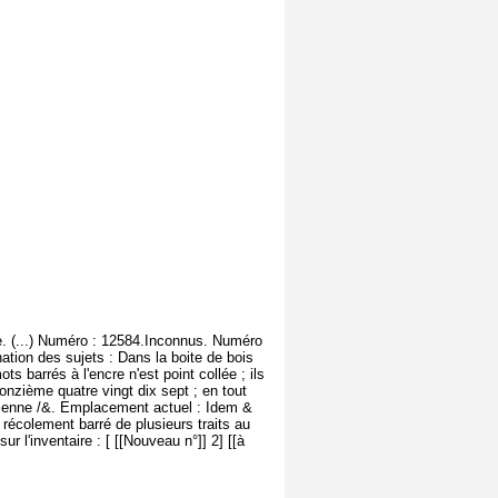
e. (...) Numéro : 12584.Inconnus. Numéro
nation des sujets : Dans la boite de bois
mots barrés à l'encre
n'est point collée ; ils
onzième quatre vingt dix sept ; en tout
ncienne /&. Emplacement actuel : Idem &
 récolement barré de plusieurs traits au
ur l'inventaire : [ [[Nouveau n°]] 2] [[à