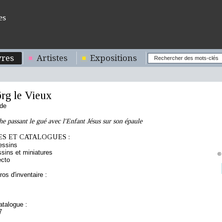
es
res
Artistes
Expositions
rg le Vieux
nde
he passant le gué avec l'Enfant Jésus sur son épaule
S ET CATALOGUES :
essins
sins et miniatures
©
ecto
os d'inventaire :
talogue :
7