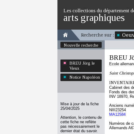
Les collections du département d
arts graphiques
Oeuv
Recherche sur :
Nouvelle recherche
BREU Jö
BREU Jörg le
Ecole allema
Vieux
Saint Christop
Notice Napoléon
INVENTAIRE
Cabinet des d
Fonds des des
INV 18970, R
Mise à jour de la fiche
Anciens numér
25/04/2025
NIII23254
MA12584
Attention, le contenu de
cette fiche ne reflète
Numéros de ca
pas nécessairement le
Allemands A6
dernier état du savoir.