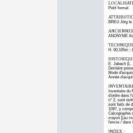
LOCALISATI
Petit format
ATTRIBUTI
BREU Jörg le
ANCIENNES
ANONYME AL
TECHNIQUE
H. 00,105m ; 
HISTORIQUE
E. Jabach (L. 
Dernière prov
Mode d'acquisi
Année d'acquis
INVENTAIR
Inventaire du
d'ordre dans l
n° 2, sont ren
sont faits de 
1097, y compri
Calcographie 
crayon
[[au cra
l'encre / dans
INDEX :