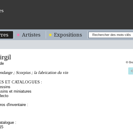
es
res
Artistes
Expositions
rgil
© Gr
nde
endange ; Scorpius ; la fabrication du vin
S ET CATALOGUES :
essins
sins et miniatures
Recto
os d'inventaire :
talogue :
15