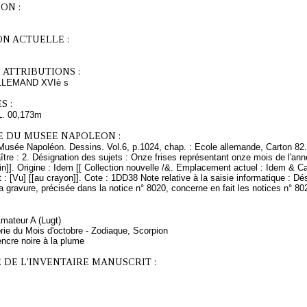
ON :
ON ACTUELLE :
 ATTRIBUTIONS :
LEMAND XVIè s
S :
L. 00,173m
E DU MUSEE NAPOLEON :
 Musée Napoléon. Dessins. Vol.6, p.1024, chap. : Ecole allemande, Carton 82.
ître : 2. Désignation des sujets : Onze frises représentant onze mois de l'an
n]]. Origine : Idem [[ Collection nouvelle /&. Emplacement actuel : Idem & 
 : [Vu] [[au crayon]]. Cote : 1DD38 Note relative à la saisie informatique : Dés
a gravure, précisée dans la notice n° 8020, concerne en fait les notices n° 80
Amateur A (Lugt)
orie du Mois d'octobre - Zodiaque, Scorpion
ncre noire à la plume
 DE L'INVENTAIRE MANUSCRIT :