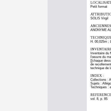
LOCALISATI
Petit format
ATTRIBUTI
SOLIS Virgil
ANCIENNES
ANONYME AL
TECHNIQUE
H. 00,025m ; 
INVENTAIR
Inventaire du
l'oeuvre du ma
[[chaque dessi
de recollement
technique de l
INDEX :
Collections : 
Sujets : Allég
Techniques : e
REFERENCE
vol. 8, p. 85