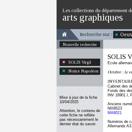
Les collections du département d
arts graphiques
Oeuv
Recherche sur :
Nouvelle recherche
SOLIS Vi
SOLIS Virgil
Ecole allema
Notice Napoléon
Octobre : la v
INVENTAIRE
Cabinet des d
Fonds des des
INV 18901.I, 
Mise à jour de la fiche
10/04/2025
Anciens numér
NIII8523
Attention, le contenu de
MA8021
cette fiche ne reflète
pas nécessairement le
Numéros de ca
dernier état du savoir.
Allemands A3