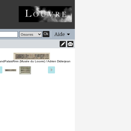
Aide
Ok
andPalaisRmn (Musée du Louvre) / Adrien Didierjean