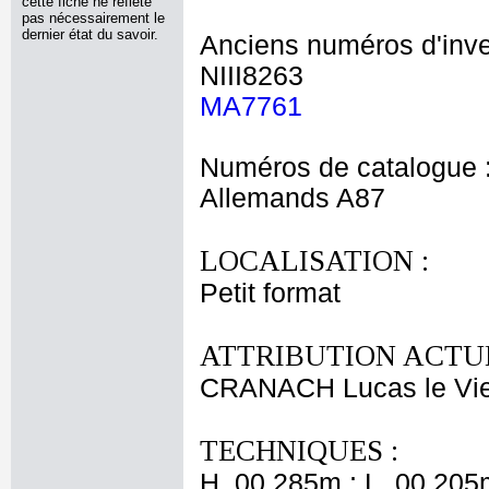
cette fiche ne reflète
pas nécessairement le
dernier état du savoir.
Anciens numéros d'inve
NIII8263
MA7761
Numéros de catalogue 
Allemands A87
LOCALISATION :
Petit format
ATTRIBUTION ACTUE
CRANACH Lucas le Vi
TECHNIQUES :
H. 00,285m ; L. 00,205