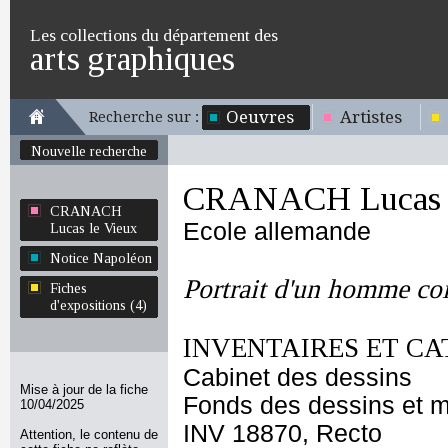
Les collections du département des
arts graphiques
Oeuvres
Artistes
Recherche sur :
Nouvelle recherche
CRANACH Lucas l
CRANACH
Ecole allemande
Lucas le Vieux
Notice Napoléon
Portrait d'un homme coi
Fiches
d'expositions (4)
INVENTAIRES ET CA
Cabinet des dessins
Mise à jour de la fiche
Fonds des dessins et m
10/04/2025
INV 18870, Recto
Attention, le contenu de