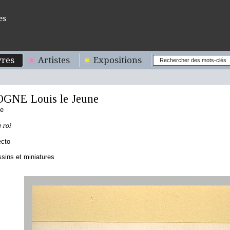
es
res
Artistes
Expositions
NE Louis le Jeune
se
 roi
ecto
sins et miniatures