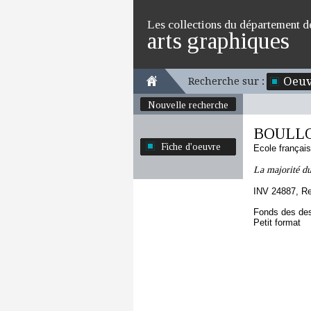
Les collections du département d
arts graphiques
Oeuv
Recherche sur :
Nouvelle recherche
BOULLOG
Fiche d'oeuvre
Ecole françai
La majorité du
INV 24887, R
Fonds des des
Petit format