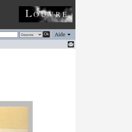
Aide
Ok