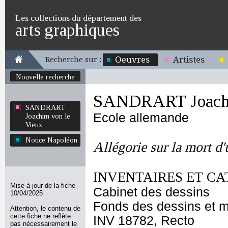
Les collections du département des
arts graphiques
Oeuvres
Artistes
Recherche sur :
Nouvelle recherche
SANDRART Joachi
SANDRART
Ecole allemande
Joachim von le
Vieux
Notice Napoléon
Allégorie sur la mort d
INVENTAIRES ET CA
Mise à jour de la fiche
Cabinet des dessins
10/04/2025
Fonds des dessins et m
Attention, le contenu de
cette fiche ne reflète
INV 18782, Recto
pas nécessairement le