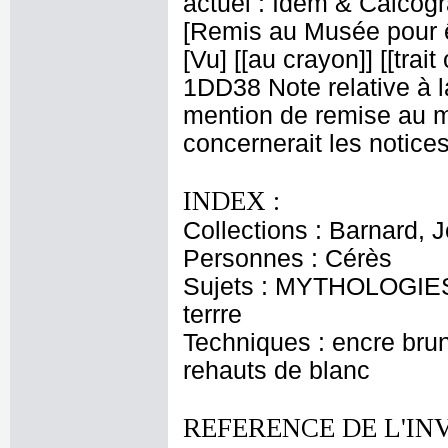
actuel : Idem & Calcog
[Remis au Musée pour êtr
[Vu] [[au crayon]] [[trait
1DD38 Note relative à la
mention de remise au m
concernerait les notice
INDEX :
Collections : Barnard, 
Personnes : Cérès
Sujets : MYTHOLOGIES 
terrre
Techniques : encre brune
rehauts de blanc
REFERENCE DE L'IN