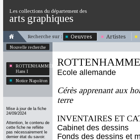
Les collections du département des
arts graphiques
Oeuvres
Artistes
Recherche sur :
Nouvelle recherche
ROTTENHAMMER 
ROTTENHAMMER
Ecole allemande
Hans I
Notice Napoléon
Cérès apprenant aux ho
terre
Mise à jour de la fiche
24/09/2024
INVENTAIRES ET CA
Attention, le contenu de
Cabinet des dessins
cette fiche ne reflète
pas nécessairement le
Fonds des dessins et m
dernier état du savoir.