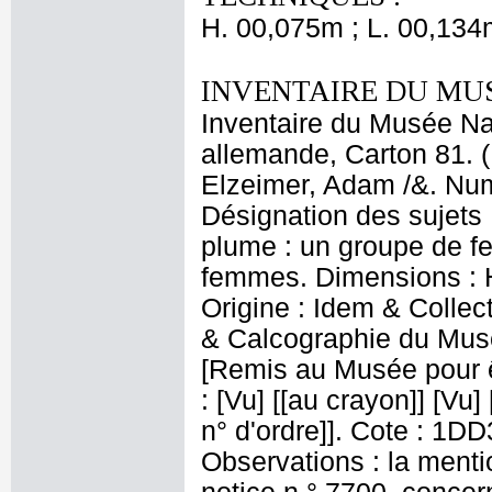
H. 00,075m ; L. 00,134
INVENTAIRE DU MU
Inventaire du Musée Na
allemande, Carton 81. (
Elzeimer, Adam /&. Numé
Désignation des sujets 
plume : un groupe de 
femmes. Dimensions : H.
Origine : Idem & Collec
& Calcographie du Mus
[Remis au Musée pour êtr
: [Vu] [[au crayon]] [Vu] 
n° d'ordre]]. Cote : 1DD
Observations : la ment