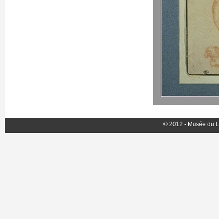
© 2012 - Musée du L