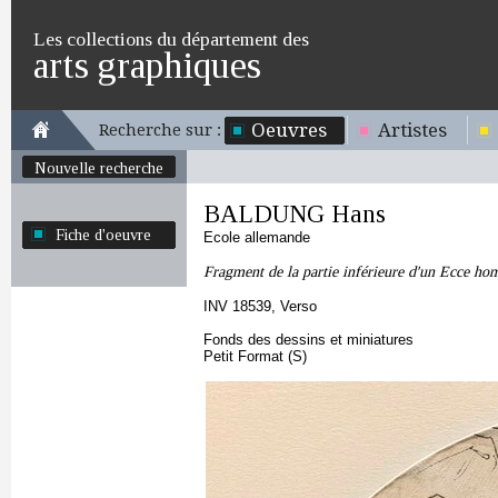
Les collections du département des
arts graphiques
Oeuvres
Artistes
Recherche sur :
Nouvelle recherche
BALDUNG Hans
Fiche d'oeuvre
Ecole allemande
Fragment de la partie inférieure d'un Ecce ho
INV 18539, Verso
Fonds des dessins et miniatures
Petit Format (S)