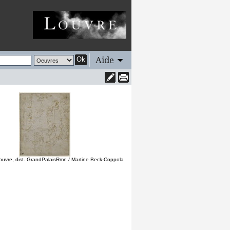
Aide
Ok
uvre, dist. GrandPalaisRmn / Martine Beck-Coppola