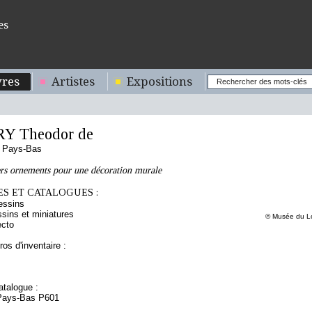
es
res
Artistes
Expositions
Y Theodor de
s Pays-Bas
ers ornements pour une décoration murale
S ET CATALOGUES :
essins
sins et miniatures
© Musée du Lo
ecto
os d'inventaire :
talogue :
 Pays-Bas P601