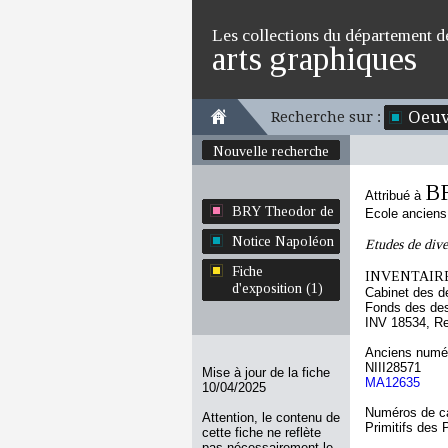
Les collections du département d
arts graphiques
Oeuv
Recherche sur :
Nouvelle recherche
BR
Attribué à
BRY Theodor de
Ecole ancien
Notice Napoléon
Etudes de div
Fiche
INVENTAIRE
d'exposition (1)
Cabinet des d
Fonds des des
INV 18534, R
Anciens numér
NIII28571
Mise à jour de la fiche
MA12635
10/04/2025
Numéros de ca
Attention, le contenu de
Primitifs des
cette fiche ne reflète
pas nécessairement le