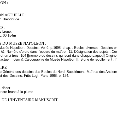
ON :
ON ACTUELLE :
Y Theodor de
S :
e brune.
L. 00,154m
E DU MUSEE NAPOLEON :
Musée Napoléon. Dessins. Vol.9, p.1698, chap. : Ecoles diverses, Dessins en
 /&. Numéro d'ordre dans l'oeuvre du maître : 11. Désignation des sujets : Cen
et un à trois. 104 [[nombre de dessins qui sont dans chaque paquet]] Origine 
ctuel : Idem & Calcographie du Musée Napoléon ]]. Signe de recollement : [V
RE :
ire Général des dessins des Ecoles du Nord, Supplément, Maîtres des Ancie
t des Dessins, Frits Lugt, Paris 1968, p. 124.
 - décor
encre brune à la plume
 DE L'INVENTAIRE MANUSCRIT :