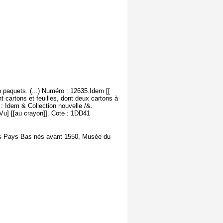
 paquets. (...) Numéro : 12635.Idem [[
t cartons et feuilles, dont deux cartons à
: Idem & Collection nouvelle /&.
u] [[au crayon]]. Cote : 1DD41
ns Pays Bas nés avant 1550, Musée du