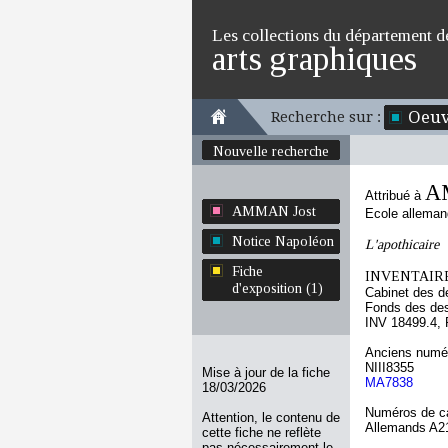
Les collections du département d
arts graphiques
Oeuv
Recherche sur :
Nouvelle recherche
A
Attribué à
AMMAN Jost
Ecole allema
Notice Napoléon
L'apothicaire
Fiche
INVENTAIRE
d'exposition (1)
Cabinet des d
Fonds des des
INV 18499.4, 
Anciens numér
NIII8355
Mise à jour de la fiche
MA7838
18/03/2026
Numéros de ca
Attention, le contenu de
Allemands A2
cette fiche ne reflète
pas nécessairement le