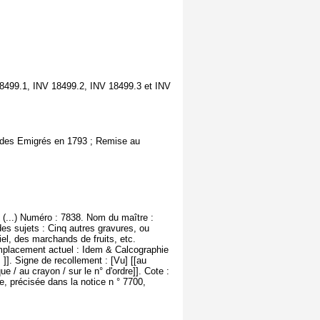
18499.1, INV 18499.2, INV 18499.3 et INV
ns des Emigrés en 1793 ; Remise au
 (...) Numéro : 7838. Nom du maître :
es sujets : Cinq autres gravures, ou
el, des marchands de fruits, etc.
Emplacement actuel : Idem & Calcographie
]]. Signe de recollement : [Vu] [[au
ue / au crayon / sur le n° d'ordre]]. Cote :
, précisée dans la notice n ° 7700,