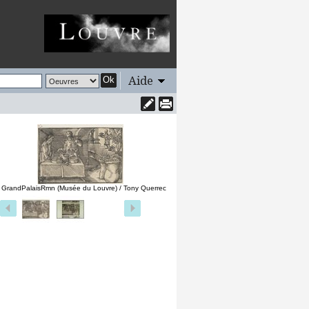
Aide
Ok
 GrandPalaisRmn (Musée du Louvre) / Tony Querrec