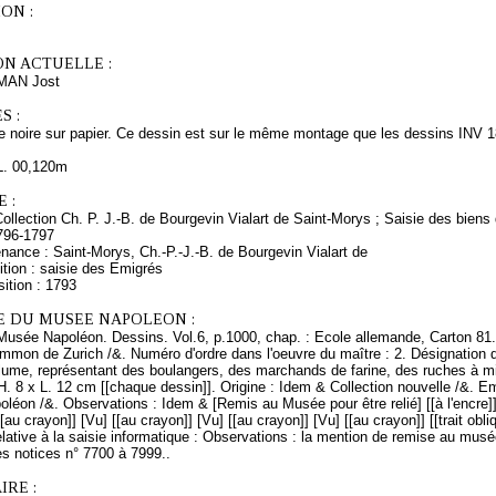
ON :
ON ACTUELLE :
MMAN Jost
S :
e noire sur papier. Ce dessin est sur le même montage que les dessins INV 
L. 00,120m
 :
ollection Ch. P. J.-B. de Bourgevin Vialart de Saint-Morys ; Saisie des bie
796-1797
nance : Saint-Morys, Ch.-P.-J.-B. de Bourgevin Vialart de
tion : saisie des Emigrés
ition : 1793
E DU MUSEE NAPOLEON :
Musée Napoléon. Dessins. Vol.6, p.1000, chap. : Ecole allemande, Carton 81.
mmon de Zurich /&. Numéro d'ordre dans l'oeuvre du maître : 2. Désignation d
lume, représentant des boulangers, des marchands de farine, des ruches à mi
H. 8 x L. 12 cm [[chaque dessin]]. Origine : Idem & Collection nouvelle /&. 
éon /&. Observations : Idem & [Remis au Musée pour être relié] [[à l'encre]] 
[au crayon]] [Vu] [[au crayon]] [Vu] [[au crayon]] [Vu] [[au crayon]] [[trait obliq
ative à la saisie informatique : Observations : la mention de remise au musée
es notices n° 7700 à 7999..
RE :