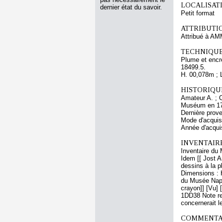
LOCALISATI
dernier état du savoir.
Petit format
ATTRIBUTI
Attribué à A
TECHNIQUE
Plume et encr
18499.5.
H. 00,078m ; 
HISTORIQUE
Amateur A. ; C
Muséum en 1
Dernière prove
Mode d'acquisi
Année d'acquis
INVENTAIR
Inventaire du 
Idem [[ Jost A
dessins à la p
Dimensions : 
du Musée Napol
crayon]] [Vu] [
1DD38 Note rel
concernerait l
COMMENTAI