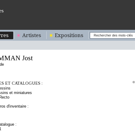
es
res
Artistes
Expositions
MMAN Jost
nde
©
S ET CATALOGUES :
essins
sins et miniatures
Recto
os d'inventaire :
talogue :
1