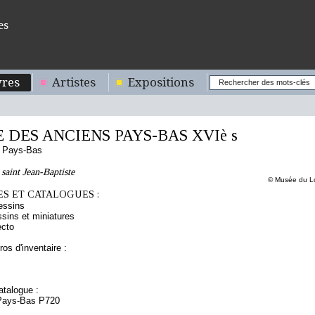
es
res
Artistes
Expositions
 DES ANCIENS PAYS-BAS XVIè s
s Pays-Bas
 saint Jean-Baptiste
© Musée du Lo
S ET CATALOGUES :
essins
sins et miniatures
ecto
os d'inventaire :
talogue :
 Pays-Bas P720