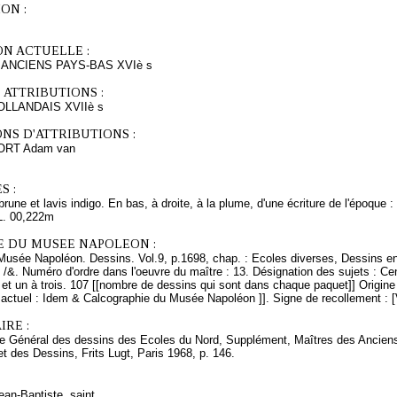
ON :
ON ACTUELLE :
ANCIENS PAYS-BAS XVIè s
 ATTRIBUTIONS :
LLANDAIS XVIIè s
NS D'ATTRIBUTIONS :
OORT Adam van
S :
rune et lavis indigo. En bas, à droite, à la plume, d'une écriture de l'époque 
L. 00,222m
E DU MUSEE NAPOLEON :
Musée Napoléon. Dessins. Vol.9, p.1698, chap. : Ecoles diverses, Dessins en
 /&. Numéro d'ordre dans l'oeuvre du maître : 13. Désignation des sujets : Cent
et un à trois. 107 [[nombre de dessins qui sont dans chaque paquet]] Origine 
ctuel : Idem & Calcographie du Musée Napoléon ]]. Signe de recollement : [V
RE :
ire Général des dessins des Ecoles du Nord, Supplément, Maîtres des Ancie
t des Dessins, Frits Lugt, Paris 1968, p. 146.
ean-Baptiste, saint