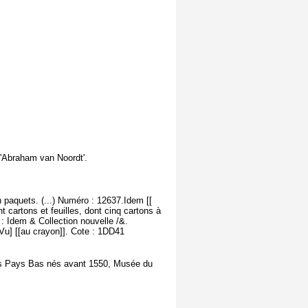
: 'Abraham van Noordt'.
 paquets. (...) Numéro : 12637.Idem [[
 cartons et feuilles, dont cinq cartons à
: Idem & Collection nouvelle /&.
u] [[au crayon]]. Cote : 1DD41
ns Pays Bas nés avant 1550, Musée du