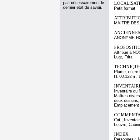
pas nécessairement le
LOCALISATI
dernier état du savoir.
Petit format
ATTRIBUTI
MAITRE DES 
ANCIENNES
ANONYME HO
PROPOSITIO
Attribué à N
Lugt, Frits
TECHNIQUE
Plume, encre b
H. 00,122m ; 
INVENTAIR
Inventaire du 
Maîtres divers
deux dessins, 
Emplacement a
COMMENTAI
Cat., Inventa
Louvre, Cabine
INDEX :
Personnes : J