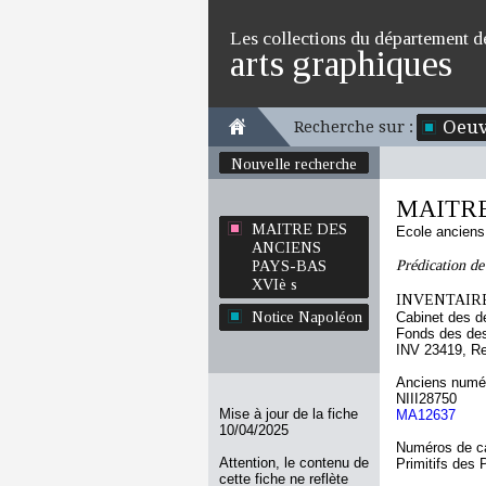
Les collections du département d
arts graphiques
Oeuv
Recherche sur :
Nouvelle recherche
MAITRE
MAITRE DES
Ecole ancien
ANCIENS
Prédication de
PAYS-BAS
XVIè s
INVENTAIRE
Notice Napoléon
Cabinet des d
Fonds des des
INV 23419, R
Anciens numér
NIII28750
Mise à jour de la fiche
MA12637
10/04/2025
Numéros de ca
Attention, le contenu de
Primitifs des
cette fiche ne reflète