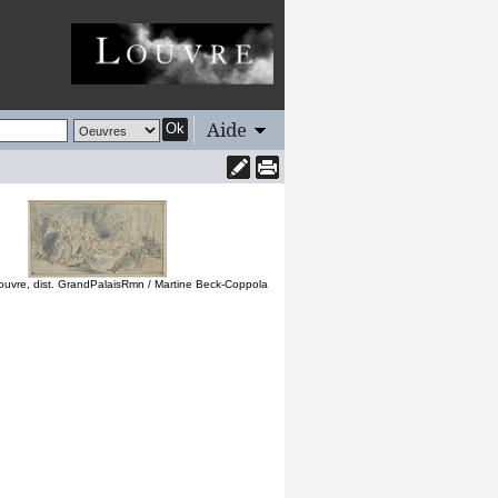
Aide
Ok
uvre, dist. GrandPalaisRmn / Martine Beck-Coppola