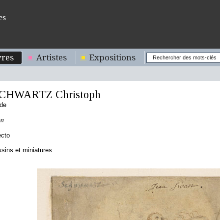
es
res
Artistes
Expositions
CHWARTZ Christoph
nde
on
ecto
sins et miniatures