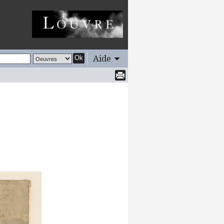
Aide
Ok