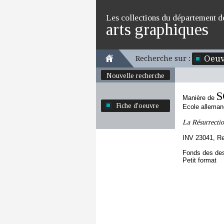
Les collections du département d
arts graphiques
Oeuv
Recherche sur :
Nouvelle recherche
S
Manière de
Fiche d'oeuvre
Ecole allema
La Résurrecti
INV 23041, R
Fonds des des
Petit format