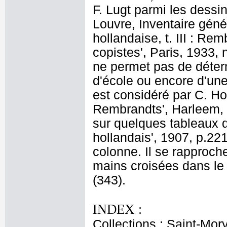
F. Lugt parmi les dess
Louvre, Inventaire gén
hollandaise, t. III : Re
copistes', Paris, 1933, 
ne permet pas de déterm
d'école ou encore d'une
est considéré par C. H
Rembrandts', Harleem, 
sur quelques tableaux 
hollandais', 1907, p.22
colonne. Il se rapproc
mains croisées dans le
(343).
INDEX :
Collections : Saint-Mor