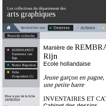
Les collections du département des
arts graphiques
Oeuvres
Artistes
Recherche sur :
Nouvelle recherche
REMBRA
Manière de
REMBRANDT
Rijn
Harmensz van
Rijn
Ecole hollandaise
Notice Napoléon
Fiche
Jeune garçon en pagne, 
d'exposition (1)
une petite barre
Mise à jour de la fiche
INVENTAIRES ET CA
24/09/2024
Cabinet des dessins