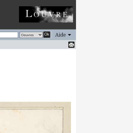
Aide
Ok