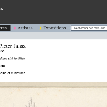
es
res
Artistes
Expositions
ieter Jansz
aise
d'une cité fortifiée
ecto
sins et miniatures