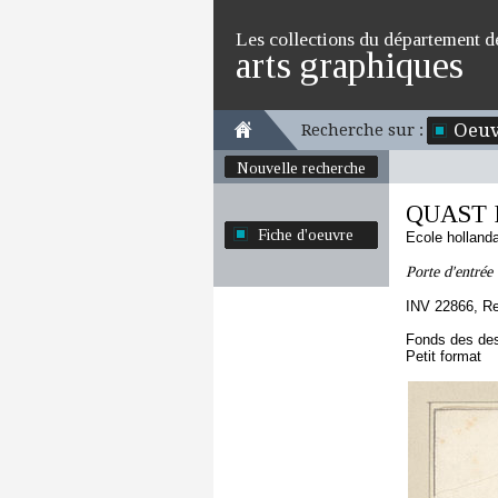
Les collections du département d
arts graphiques
Oeuv
Recherche sur :
Nouvelle recherche
QUAST P
Fiche d'oeuvre
Ecole holland
Porte d'entrée 
INV 22866, R
Fonds des des
Petit format