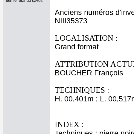
dernier état du savoir.
Anciens numéros d'inve
NIII35373
LOCALISATION :
Grand format
ATTRIBUTION ACTUE
BOUCHER François
TECHNIQUES :
H. 00,401m ; L. 00,517
INDEX :
Techniques : pierre noire