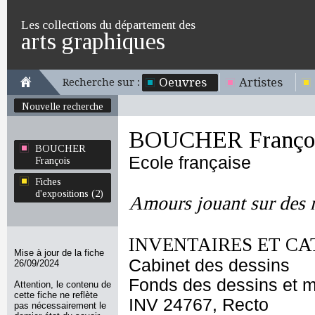
Les collections du département des
arts graphiques
Oeuvres
Artistes
Recherche sur :
Nouvelle recherche
BOUCHER Franço
BOUCHER
Ecole française
François
Fiches
d'expositions (2)
Amours jouant sur des 
INVENTAIRES ET CA
Mise à jour de la fiche
Cabinet des dessins
26/09/2024
Fonds des dessins et m
Attention, le contenu de
cette fiche ne reflète
INV 24767, Recto
pas nécessairement le