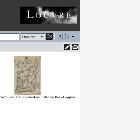
Aide
Ok
uvre, dist. GrandPalaisRmn / Martine Beck-Coppola