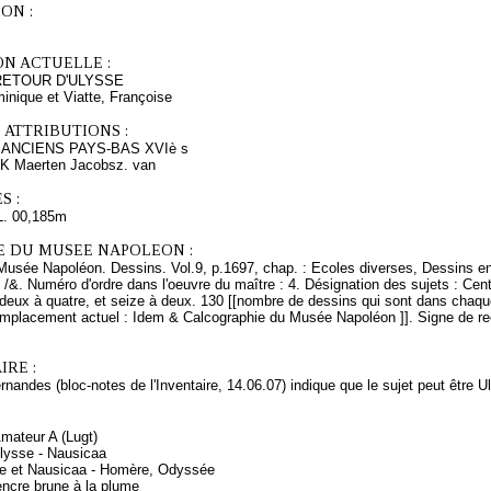
ON :
ON ACTUELLE :
RETOUR D'ULYSSE
minique et Viatte, Françoise
 ATTRIBUTIONS :
ANCIENS PAYS-BAS XVIè s
Maerten Jacobsz. van
S :
L. 00,185m
E DU MUSEE NAPOLEON :
Musée Napoléon. Dessins. Vol.9, p.1697, chap. : Ecoles diverses, Dessins en
 /&. Numéro d'ordre dans l'oeuvre du maître : 4. Désignation des sujets : Cent 
 deux à quatre, et seize à deux. 130 [[nombre de dessins qui sont dans chaqu
Emplacement actuel : Idem & Calcographie du Musée Napoléon ]]. Signe de reco
RE :
nandes (bloc-notes de l'Inventaire, 14.06.07) indique que le sujet peut être 
Amateur A (Lugt)
lysse - Nausicaa
se et Nausicaa - Homère, Odyssée
encre brune à la plume