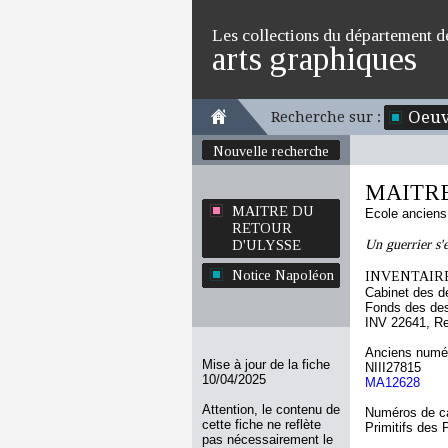
Les collections du département d
arts graphiques
Oeuv
Recherche sur :
Nouvelle recherche
MAITRE
MAITRE DU
Ecole ancien
RETOUR
Un guerrier s'
D'ULYSSE
Notice Napoléon
INVENTAIRE
Cabinet des d
Fonds des des
INV 22641, R
Anciens numér
Mise à jour de la fiche
NIII27815
10/04/2025
MA12628
Attention, le contenu de
Numéros de ca
cette fiche ne reflète
Primitifs des
pas nécessairement le