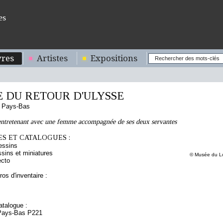
es
res
Artistes
Expositions
 DU RETOUR D'ULYSSE
s Pays-Bas
entretenant avec une femme accompagnée de ses deux servantes
S ET CATALOGUES :
essins
sins et miniatures
© Musée du Lo
ecto
os d'inventaire :
talogue :
 Pays-Bas P221