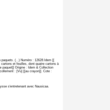
 paquets. (...) Numéro : 12628.Idem [[
cartons et feuilles, dont quatre cartons à
e paquet]] Origine : Idem & Collection
llement : [Vu] [[au crayon]]. Cote :
Ulysse s'entretenant avec Nausicaa.