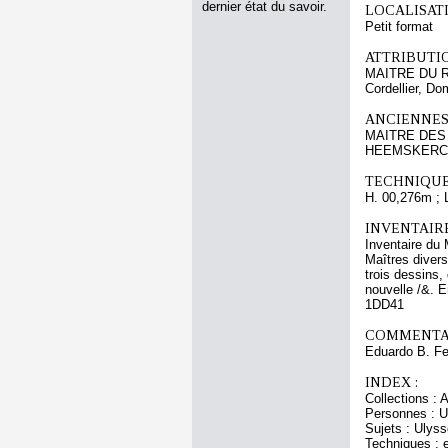
dernier état du savoir.
LOCALISATI
Petit format
ATTRIBUTI
MAITRE DU 
Cordellier, Do
ANCIENNES
MAITRE DES 
HEEMSKERCK 
TECHNIQUE
H. 00,276m ; 
INVENTAIR
Inventaire du 
Maîtres divers
trois dessins,
nouvelle /&. 
1DD41
COMMENTAI
Eduardo B. Fer
INDEX :
Collections : 
Personnes : U
Sujets : Ulys
Techniques : 