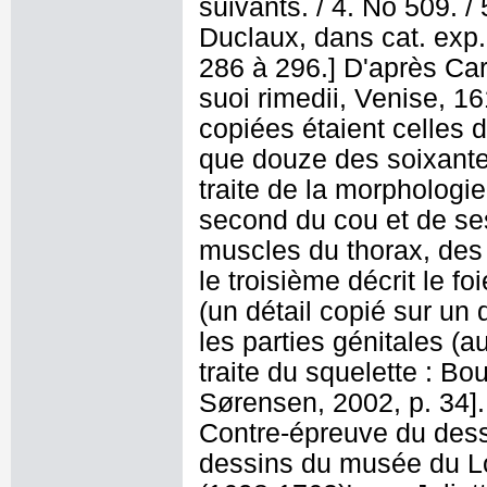
suivants. / 4. No 509. /
Duclaux, dans cat. exp. 
286 à 296.] D'après Car
suoi rimedii, Venise, 1
copiées étaient celles 
que douze des soixante-
traite de la morphologie 
second du cou et de s
muscles du thorax, des 
le troisième décrit le fo
(un détail copié sur un
les parties génitales (a
traite du squelette : B
Sørensen, 2002, p. 34]. D'
Contre-épreuve du dess
dessins du musée du L