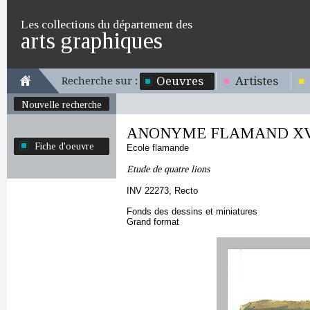
Les collections du département des
arts graphiques
Oeuvres
Artistes
Recherche sur :
Nouvelle recherche
ANONYME FLAMAND XVI
Fiche d'oeuvre
Ecole flamande
Etude de quatre lions
INV 22273, Recto
Fonds des dessins et miniatures
Grand format