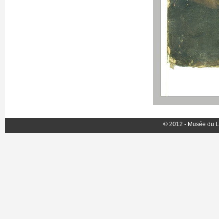
© 2012 - Musée du L