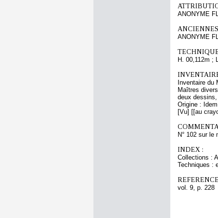
ATTRIBUTI
ANONYME F
ANCIENNES
ANONYME FL
TECHNIQUE
H. 00,112m ; 
INVENTAIR
Inventaire du 
Maîtres divers
deux dessins, 
Origine : Ide
[Vu] [[au cray
COMMENTAI
N° 102 sur le
INDEX :
Collections : 
Techniques : 
REFERENCE
vol. 9, p. 228