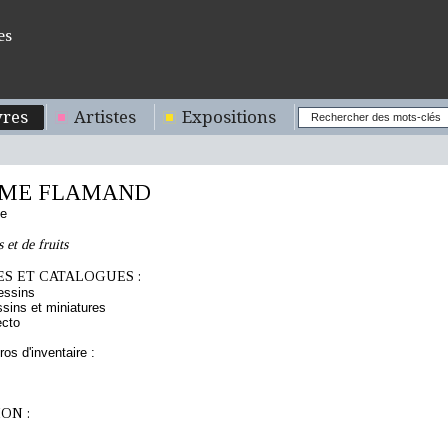
es
res
Artistes
Expositions
ME FLAMAND
de
 et de fruits
S ET CATALOGUES :
essins
sins et miniatures
ecto
os d'inventaire :
ON :