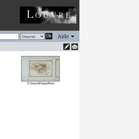
Aide
Ok
© GrandPalaisRmn