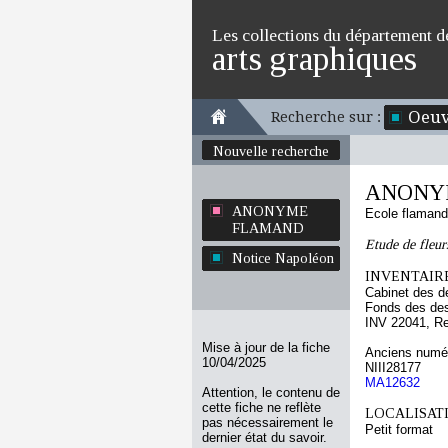
Les collections du département d
arts graphiques
Oeuv
Recherche sur :
Nouvelle recherche
ANONY
ANONYME
Ecole flaman
FLAMAND
Etude de fleurs
Notice Napoléon
INVENTAIRE
Cabinet des d
Fonds des des
INV 22041, R
Mise à jour de la fiche
Anciens numér
10/04/2025
NIII28177
MA12632
Attention, le contenu de
cette fiche ne reflète
LOCALISATI
pas nécessairement le
Petit format
dernier état du savoir.