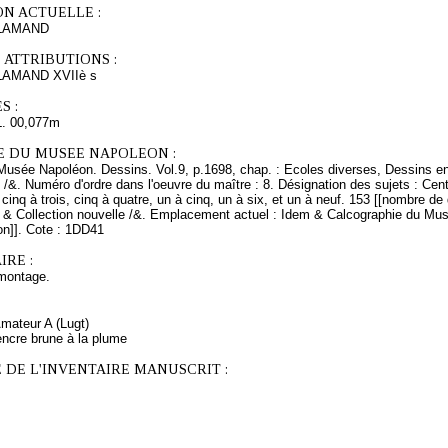
ON ACTUELLE :
LAMAND
 ATTRIBUTIONS :
AMAND XVIIè s
S :
L. 00,077m
E DU MUSEE NAPOLEON :
Musée Napoléon. Dessins. Vol.9, p.1698, chap. : Ecoles diverses, Dessins en
 /&. Numéro d'ordre dans l'oeuvre du maître : 8. Désignation des sujets : Cent
cinq à trois, cinq à quatre, un à cinq, un à six, et un à neuf. 153 [[nombre d
m & Collection nouvelle /&. Emplacement actuel : Idem & Calcographie du Mus
on]]. Cote : 1DD41
RE :
 montage.
Amateur A (Lugt)
encre brune à la plume
 DE L'INVENTAIRE MANUSCRIT :