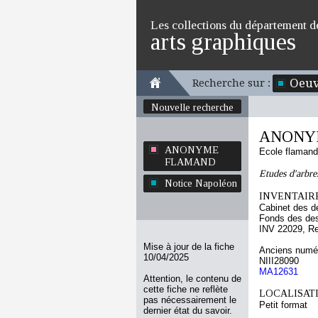
Les collections du département d
arts graphiques
Oeuv
Recherche sur :
Nouvelle recherche
ANONY
ANONYME
Ecole flaman
FLAMAND
Etudes d'arbre
Notice Napoléon
INVENTAIRE
Cabinet des d
Fonds des des
INV 22029, R
Mise à jour de la fiche
Anciens numér
10/04/2025
NIII28090
MA12631
Attention, le contenu de
cette fiche ne reflète
LOCALISATI
pas nécessairement le
Petit format
dernier état du savoir.