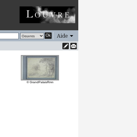
Aide
Ok
© GrandPalaisRmn