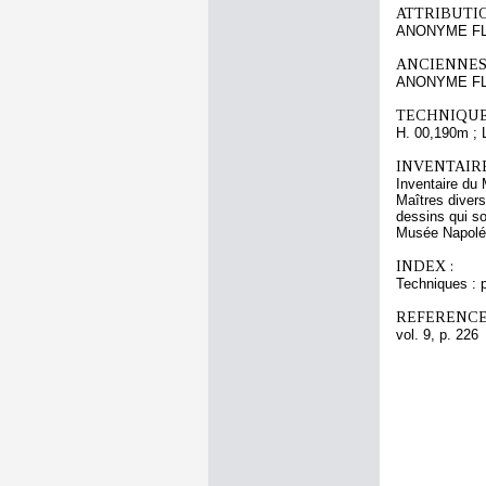
ATTRIBUTI
ANONYME F
ANCIENNES
ANONYME FL
TECHNIQUE
H. 00,190m ; 
INVENTAIR
Inventaire du 
Maîtres divers
dessins qui s
Musée Napoléon
INDEX :
Techniques : p
REFERENCE
vol. 9, p. 226