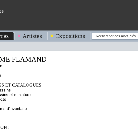
es
res
Artistes
Expositions
ME FLAMAND
de
s
S ET CATALOGUES :
essins
sins et miniatures
ecto
os d'inventaire :
ON :