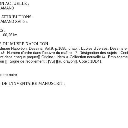
ON ACTUELLE :
LAMAND
 ATTRIBUTIONS :
AMAND XVIIè s
S :
L. 00,261m
E DU MUSEE NAPOLEON :
Musée Napoléon. Dessins. Vol.9, p.1698, chap. : Ecoles diverses, Dessins en
 /&. Numéro d'ordre dans l'oeuvre du maître : 7. Désignation des sujets : Cent
ont dans chaque paquet]] Origine : Idem & Collection nouvelle /&. Emplaceme
 ]]. Signe de recollement : [Vu] [[au crayon]]. Cote : 1DD41
ierre noire
 DE L'INVENTAIRE MANUSCRIT :